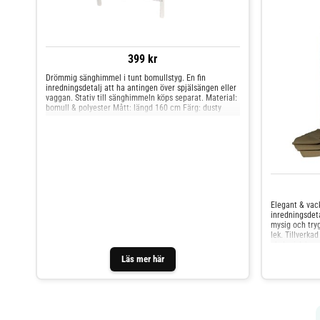
399 kr
Drömmig sänghimmel i tunt bomullstyg. En fin
inredningsdetalj att ha antingen över spjälsängen eller
vaggan. Stativ till sänghimmeln köps separat. Material:
bomull & polyester Mått: längd 160 cm Färg: dusty
green
Elegant & vac
inredningsdet
mysig och try
lek. Tillverka
ekologisk bom
handtvätt i ka
Läs mer här