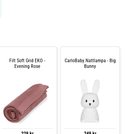
Filt Soft Grid EKO -
CarloBaby Nattlampa - Big
Evening Rose
Bunny
229 kr
249 kr