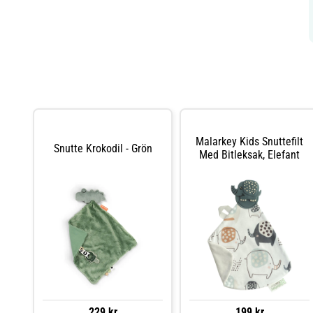
Malarkey Kids Snuttefilt
Snutte Krokodil - Grön
Med Bitleksak, Elefant
229 kr
199 kr