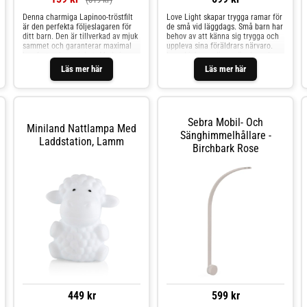
Denna charmiga Lapinoo-tröstfilt
Love Light skapar trygga ramar för
är den perfekta följeslagaren för
de små vid läggdags. Små barn har
ditt barn. Den är tillverkad av mjuk
behov av att känna sig trygga och
sammet och garanterar maximal
uppleva sina föräldrars närvaro.
komfort och mysighet. Med sin
Love Light-sovdjuren är skapade
enkla och eleganta stil och lilla
med just detta mål i åtanke. De
Läs mer här
Läs mer här
halsduk ger den en raffinerad
söta Love Light-djuren har flera
touch till alla barnvagnar och
smarta funktioner. De avger ett
spjälsängar.De långa, vackra
varmt ljus och har en mjuk päls. De
öronen gör att du kan hänga
är dessutom utrustade med 4
snuttefilten var som helst, så att
lugnande melodier samt 4 white
Sebra Mobil- Och
den alltid är inom räckhåll och
noise-ljud. Det finns även möjlighet
Miniland Nattlampa Med
aldrig kommer bort. Öronen är
att spela in ett meddelande eller
Sänghimmelhållare -
Laddstation, Lamm
också perfekta för små händer att
barnets favoritgodnattsång, som
Birchbark Rose
greppa, vilket gör det enkelt för
sovdjuret kan spela upp vid
ditt barn att hålla fast sin nya
läggdags.Specifikationer:Mått: 24
bästa vän.Denna snuttefilt kommer
× 23 × 17 cmMelodier: Bach
snabbt att bli en favorit med sin
Lullaby, Dolphin Dreams, Classical
mjukhet och kärleksfulla design.
Lullaby och Fairy DanceWhite
Den är 30 cm lång och kommer i
noise-ljud: hjärtslag, regn, viskning
en vacker presentförpackning som
och bäckBatteri: uppladdningsbart
kan personaliseras med ett
litiumbatteri (batteri och laddkabel
meddelande i utrymmet under
medföljer)
locket.Ge ditt barn en kompis som
kommer att ge glädje och tröst i
många år framöver med denna
underbara Lapinoo-tröstfilt. cm.
11,7
449 kr
599 kr