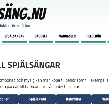
säng.nu
odukter för små barn
SPJÄLSÄNGAR
BÄDDSET
MADRASSER
TILLBEHÖR
LL SPJÄLSÄNGAR
 ombonad och mysig kan man köpa tillbehör som till exempel 
om passar till barnsängar från baby till junior.
obiler
Spjälskydd
Babyfiltar
Natt