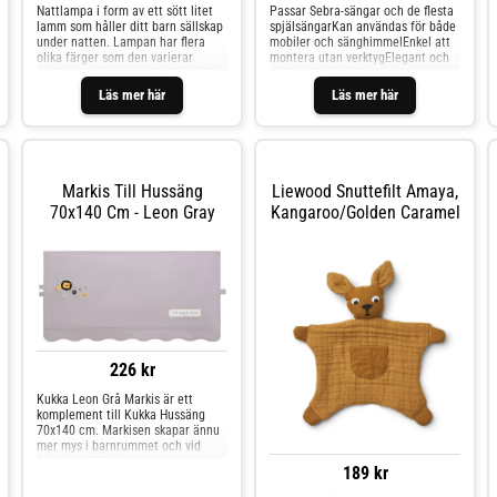
Nattlampa i form av ett sött litet
Passar Sebra-sängar och de flesta
lamm som håller ditt barn sällskap
spjälsängarKan användas för både
under natten. Lampan har flera
mobiler och sänghimmelEnkel att
olika färger som den varierar
montera utan verktygElegant och
mellan, antingen ett fast ljus i rött,
diskret design i birchbark
blått eller grönt eller en variation
roseStabil och säker
Läs mer här
Läs mer här
av regnbågens alla färger. Lammet
fastsättningSebras mobil- och
har en kall LED lampa som aldrig
sänghimmelhållare i birchbark rose
blir varm. Kan stå igång hela
är en praktisk och stilren lösning
natten eller programmeras att
för barnrummet. Stativet är
stängas av automatisk 30 minuter
utformad för att enkelt kunna
efter start. Lammet lyser i 8
monteras på Sebra-sängen och de
Markis Till Hussäng
Liewood Snuttefilt Amaya,
timmar med regnbågens färger
flesta andra spjälsängar, så att du
70x140 Cm - Leon Gray
Kangaroo/golden Caramel
eller 16 timmar i en fixerad färg.
kan hänga både mobiler och
Ingår en laddstation som lampan
sänghimmel ovanför ditt barn. Med
ställs i när batteriet är lågt.
sitt enkla och eleganta utseende
Indikerar med röd eller grön lampa
passar den in i alla rum och skapar
beroende på om det är lågt eller
en mysig och trygg atmosfär runt
fulladdat batteri. Material: mjuk
sovplatsen. Den är enkel att
ftalatfri PVC Motiv: lamm
montera utan verktyg, och den
stabila konstruktionen säkerställer
att både mobilen och sänghimmeln
hänger säkert. Stativet är tillverkad
226 kr
av högkvalitativa material, vilket
ger dig en miljövänlig och
Kukka Leon Grå Markis är ett
funktionell lösning som kan
komplement till Kukka Hussäng
användas i många
70x140 cm. Markisen skapar ännu
år.Specifikationer:Färg: Birchbark
mer mys i barnrummet och vid
rosePassar Sebra-sängen och de
läggdags. Markisen ger ett mer
flesta spjälsängarKan användas för
189 kr
estetiskt uttryck, och är tillverkad i
både mobiler och sänghimlarEnkel
100% läcker bomull. Markisen är
att montera utan verktygMått: ca