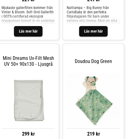
Mjukaste gallerfilten kommer från
Nattlampa – Big Bunny från
Vinter & Bloom. Soft Grid Gallerfilt
CarloBaby är den perfekta
i GOTS-certifierad ekologisk
följeslagaren för barn under
ringspunnen bomull är en underbar
nattens alla timmar. Med sin söta
filt för babysängen. En gallerfilt i
kaninform sprider lampan ett
sängen ger ditt barn precis rätt
behagligt, mjukt sken som hjälper
Läs mer här
Läs mer här
värme. Det speciella
ditt barn att känna sig tryggt och
gallermönstret bidrar till att ge
lugnt vid läggdags. Lampan är
både isolering och
enkel att använda och kan
andningsförmåga och blir inte för
placeras var som helst i rummet
varm. Gallerfilten passar också bra
tack vare sin bärbara design. Den
till barnet i barnvagnen så du
stör inte sömnen och passar lika
Mini Dreams Uv-Filt Mesh
enkelt kan anpassa temperaturen.
bra på nattduksbordet som i
Doudou Dog Green
UV 50+ 90x130 - Ljusgrå
Genom att välja GOTS-certifierad
barnvagnen eller på resan. Big
ekologisk bomull värnar du om
Bunny-nattlampan är både en
miljön och tar dessutom ett socialt
praktisk och dekorativ detalj i
ansvar för människorna i
barnrummet som snabbt blir en
tillverkningsleden.Idealisk för att
favorit hos både stora och små.
reglera sovtemperaturenMått: 100
Specifikationer: Mjuk belysning
x 75 cmMaterial: 100% GOTS-
som inte stör sömnenBärbar och
certifierad ekologisk ringspunnen
lättplaceradMaterial: ABS-plast
bomullTvättråd: Tvättas i 40˚C
och silikonSlå lätt på LED-lampan
med fingrarna för att ändra
färgMått: 9.7 x 9.5 x 20.7 cm3 st
AAA-batterier krävs, medföljer ej
299 kr
219 kr