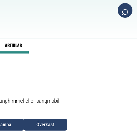
⌕
ARTIKLAR
sänghimmel eller sängmobil.
lampa
Överkast