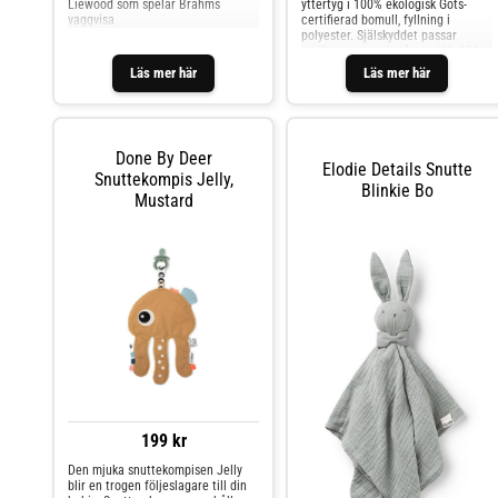
Liewood som spelar Brahms
yttertyg i 100% ekologisk Gots-
vaggvisa
certifierad bomull, fyllning i
polyester. Själskyddet passar
spjälsängar med måtten (60x120
cm) Skötselråd: maskintvätt 40
Läs mer här
Läs mer här
grader Material: Gots-certifierad
ekologisk bomull, polyesterfyllning
Mått: 30 x 360 cm Färg: grå
Säkerhetsinformation från
tillverkaren: Kontrollera alltid så
Done By Deer
att spjälskyddet är ordentligt
Elodie Details Snutte
fastknytet med snören utåt från
Snuttekompis Jelly,
Blinkie Bo
sängen. Se över att så att barnets
Mustard
ansikte inte kan bli övertäckt.
199 kr
Den mjuka snuttekompisen Jelly
blir en trogen följeslagare till din