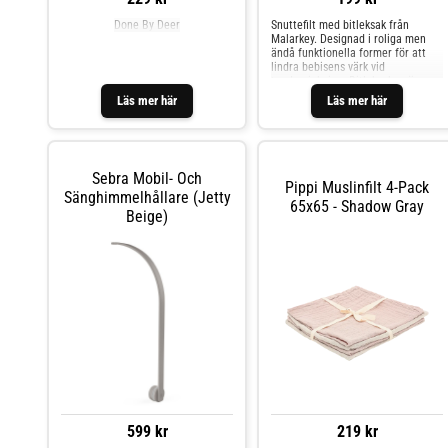
Done By Deer
Snuttefilt med bitleksak från
Malarkey. Designad i roliga men
ändå funktionella former för att
lindra bebisens värk vid
tandsprickning. Bitleksaken är
tillverkad av mjuk, flexibel och BPA-
Läs mer här
Läs mer här
fri livsmedelssilikon.
Sebra Mobil- Och
Pippi Muslinfilt 4‑pack
Sänghimmelhållare (Jetty
65x65 - Shadow Gray
Beige)
599 kr
219 kr