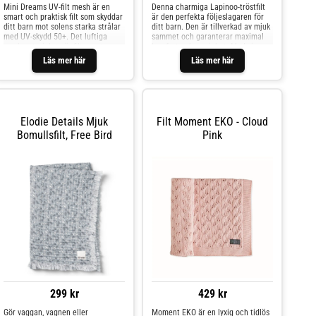
Mini Dreams UV-filt mesh är en
Denna charmiga Lapinoo-tröstfilt
smart och praktisk filt som skyddar
är den perfekta följeslagaren för
ditt barn mot solens starka strålar
ditt barn. Den är tillverkad av mjuk
med UV-skydd 50+. Det luftiga
sammet och garanterar maximal
meshmaterialet gör filten extra
komfort och mysighet. Med sin
behaglig under varma dagar, då
enkla och eleganta stil och lilla
Läs mer här
Läs mer här
den släpper igenom luft och håller
halsduk ger den en raffinerad
barnet svalt. Med sin generösa
touch till alla barnvagnar och
storlek på 90x130 cm passar filten
spjälsängar.De långa, vackra
lika bra i barnvagnen som på
öronen gör att du kan hänga
stranden eller i parken. Den ljusgrå
snuttefilten var som helst, så att
färgen är stilren och lätt att
den alltid är inom räckhåll och
Elodie Details Mjuk
Filt Moment EKO - Cloud
matcha med övriga barnartiklar.
aldrig kommer bort. Öronen är
Bomullsfilt, Free Bird
Pink
Filten är lätt och enkel att ta med
också perfekta för små händer att
sig, vilket gör den till ett perfekt
greppa, vilket gör det enkelt för
val för aktiva familjer som vill ge
ditt barn att hålla fast sin nya
sitt barn ett extra skydd mot
bästa vän.Denna snuttefilt kommer
solen.Specifikationer:UV-skydd:
snabbt att bli en favorit med sin
50+Material: MeshStorlek: 90x130
mjukhet och kärleksfulla design.
cmFärg: LjusgråVarumärke: Mini
Den är 30 cm lång och kommer i
Dreams
en vacker presentförpackning som
kan personaliseras med ett
meddelande i utrymmet under
locket.Ge ditt barn en kompis som
kommer att ge glädje och tröst i
många år framöver med denna
underbara Lapinoo-tröstfilt. cm.
11,7
299 kr
429 kr
Gör vaggan, vagnen eller
Moment EKO är en lyxig och tidlös