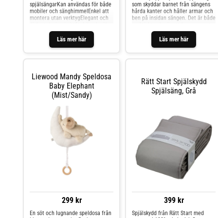
spjälsängarKan användas för både
som skyddar barnet från sängens
mobiler och sänghimmelEnkel att
hårda kanter och håller armar och
montera utan verktygElegant och
ben på insidan sängen. Det är både
diskret design i vittStabil och säker
praktiskt och gör att barnrummet
fastsättningSebras mobil- och
ser väldigt mysigt och ombonat ut.
sänghimmelhållare i stone är en
Yttertyget är 100 % bomull och
Läs mer här
Läs mer här
praktisk och stilren lösning för
fyllningen är fibervadd för bästa
barnrummet. Stativet är utformad
möjliga stabilitet och hållbarhet. -
för att enkelt kunna monteras på
Allergisäkert bomullsmaterial - Fria
Sebra-sängen och de flesta andra
från kemiska tillsatser - Sömnad
spjälsängar, så att du kan hänga
och design görs i Emmaljunga,
Liewood Mandy Speldosa
både mobiler och sänghimmel
Sverige - Anpassat till
Rätt Start Spjälskydd
Baby Elephant
ovanför ditt barn. Med sitt enkla
madrasstorlek 120 x 60 x 8 cm
Spjälsäng, Grå
och eleganta utseende passar den
Mått: H 25 x L 360 cm Tvättråd:
(Mist/Sandy)
in i alla rum och skapar en mysig
maskintvätt 40 graderC Material:
och trygg atmosfär runt
100% bomull, fibervadd Färg: vit
sovplatsen. Den är enkel att
montera utan verktyg, och den
stabila konstruktionen säkerställer
att både mobilen och sänghimmeln
hänger säkert. Stativet är tillverkad
av högkvalitativa material, vilket
ger dig en miljövänlig och
funktionell lösning som kan
användas i många
år.SpecifikationerFärg:
StonePassar Sebra-sängen och de
flesta spjälsängarKan användas för
både mobiler och sänghimlarEnkel
299 kr
399 kr
att montera utan verktygMått: ca
73 cm högVarumärke: Sebra
En söt och lugnande speldosa från
Spjälskydd från Rätt Start med