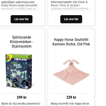
spjälsängen supermysig med
hålstickad babyfilt från Vinter &
Elodie Details mjuka bomullsfilt
Bloom. Filten är stickad i
som består av dubbla lager av
underbart mjuk GOTS-certifierad
underbar krinklad bomull som både
ekologisk ringspunnen bomull i
värmer och ventilerar sval luft!
noga utvald kvalitet. Moment ger
Filtens ojämna yta och de fransade
en stilren och klassisk känsla. Den
Läs mer här
Läs mer här
kanterna stimulerar små nyfikna
genombrutna designen isolerar,
fingrar samtidigt som att filten
ventilerar och ger precis lagom
hjälper till att skapa en bekväm
temperatur. Babyfilten kan
och trygg ombonad för ditt barn.
användas både i hemmet och i
Finns i flera av Elodie Details
barnvagnen.Genom att välja GOTS-
Självlysande
populära motiv och färger, perfekt
certifierad ekologisk bomull värnar
Happy Horse Snuttefilt
Klistermärken -
när man vill göra bebisens sovplats
du om miljön och tar dessutom ett
Kaninen Richie, Old Pink
personlig och extra fin! Oeko-Tex
socialt ansvar för människorna i
Stjärnsystem
100-certifierad Blir mjukare efter
tillverkningsleden.Storlek 100 x 80
varje tvätt Värmande och
cm100% GOTS-certifierad ekologisk
svalkande Passar perfekt i vagnen,
kammad ringspunnen
vaggan eller spjälsängen
bomullTvättas i 40°C
Skötselråd: tvätta i 30 grader
fintvätt, undvik strykning och
torktumling Mått: 75 x 100 cm
Material: 100% bomull Färg: free
bird
249 kr
239 kr
Skulle du vilja besöka planeterna?
Mysig snuttefilt från Happy Horse