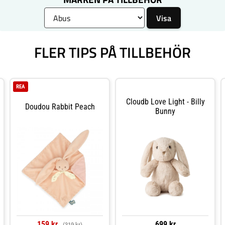
FLER TIPS PÅ TILLBEHÖR
REA
Cloudb Love Light - Billy
Doudou Rabbit Peach
Bunny
159 kr
699 kr
(319 kr)