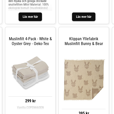
vilket underlättar rengöring och
den mjuka och gosiga stickade
gör den praktisk för daglig
snuttefilten Milo! Material: 100%
användning.
ekologisk bomull (muslinkänsla)
Mått: 35 x 35 cm Skötselråd:
handtvätt i kallt vatten Färg: Mr
Läs mer här
Läs mer här
bear khaki
Muslinfilt 4-Pack - White &
Klippan Yllefabrik
Oyster Grey - Oeko-Tex
Muslinfilt Bunny & Bear
299 kr
Vanilla COPENHAGEN
395 kr