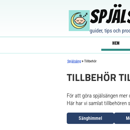
Spjäl
guider, tips och pr
HEM
»
Spjälsäng
Tillbehör
TILLBEHÖR TI
För att göra spjälsängen mer
Här har vi samlat tillbehören s
Sänghimmel
M