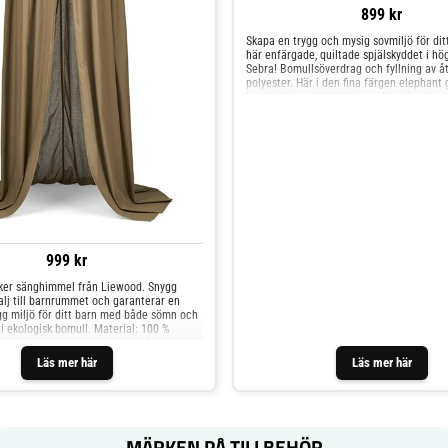
899 kr
Skapa en trygg och mysig sovmiljö för di
här enfärgade, quiltade spjälskyddet i hög
Sebra! Bomullsöverdrag och fyllning av å
polyester. Här i den fina färgen elephant 
enkelt fast spjälskyddet med knytbanden.
flesta spjälsängar med måtten 60 x 120 
är testad och godkänd enligt EN16780:20
Skötselråd: kan maskintvättas i 30 grader
överdrag: 100% bomull, fyllning: 100% åt
polyester Mått: 360 x 26 cm Färg: elepha
999 kr
ker sänghimmel från Liewood. Snygg
alj till barnrummet och garanterar en
gg miljö för ditt barn med både sömn och
d i ekologisk bomull. Material: 100 %
ull Mått: 50 x 200 cm Skötselråd:
llt vatten Färg: khaki
Läs mer här
Läs mer här
MÄRKEN PÅ TILLBEHÖR