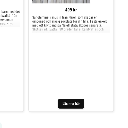
499 kr
tt barn med det
 kvalité från
Sänghimmel i muslin från Najell som skapar en
tervunnen
ombonad och mysig sovplats för din lilla. Fästs enkelt
grey. Knyt
med ett knytband på Najell stativ (köpes separat).
 Passar de
Skötselråd: tvätta i 30 grader, får ej kemtvättas och
cm. Produkten
torktumlas Mått: höjd 190 cm Huvudmaterial: 100 %
18.
bomull Alla textilier har testats för skadliga ämnen av
 Material:
ett marknadsledande testinstitut. Alla delar har testats
ervunnen
för skadliga ämnen. Färg: mercury grey
nt grey
Läs mer här