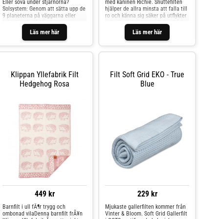
Eller sova under stjärnorna?
med kaninen Richie. Snuttefilten
Solsystem: Genom att sätta upp de
hjälper de allra minsta att falla till
9 planeterna på väggarna eller
ro och känna sig säker på utflykter
taket kan du få känslan av att vara
och när ni är hemma. Skötselråd:
mitt i solsystemet.När lamporna
tvättas i 30 grader Mått: 28 cm
Läs mer här
Läs mer här
släcks lyser planeter och
Färg: old pink
klistermärken.Innehåll: 9 planeter,
46 klistermärken som lyser i
mörkret, instruktioner och
information om
planeterna.Stjärnsystem: Vill du
Klippan Yllefabrik Filt
Filt Soft Grid EKO - True
sova under stjärnorna? Skapa ditt
Hedgehog Rosa
Blue
eget stjärntecken eller ett helt
annat genom att sätta stjärnorna
på väggarna eller taket. När
lamporna släcks lyser alla
stjärnor.Innehåll: 40 plaststjärnor,
46 stjärnor (klistermärken), 3
meter tejp. Alla stjärnor samt tejp
lyser i mörkret. Information om
stjärntecknen bifogas.Ålder: 5-6 år
449 kr
229 kr
Barnfilt i ull fÃ¶r trygg och
Mjukaste gallerfilten kommer från
ombonad vilaDenna barnfilt frÃ¥n
Vinter & Bloom. Soft Grid Gallerfilt