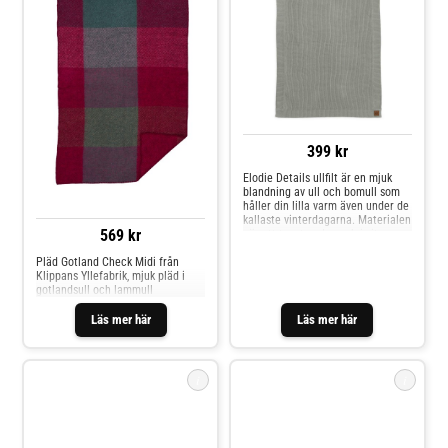
399 kr
Elodie Details ullfilt är en mjuk
blandning av ull och bomull som
håller din lilla varm även under de
kallaste vinterdagarna. Materialen
569 kr
gör att tyget andas och irriterar
inte ens den mest känsliga hud.
Filtens storlek gör den lämplig för
Pläd Gotland Check Midi från
alla situationer där du behöver ett
Klippans Yllefabrik, mjuk pläd i
varmare skydd för ditt barn, både
gotlandsull och lammull
hemma och när du är på språng.
Material: 60% Bomull 40% Ull
Läs mer här
Läs mer här
Mått: 75 x 100 cm Färg: mineral
green
i
i
Elodie Details Ullfilt
Klippan Yllefabrik Ullfilt
Stickad, Chocolate
Picnic (Blue)