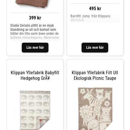
495 kr
Barnfilt Jump från Klippans
399 kr
Yllefabrik
Elodie Details ullfilt är en mjuk
blandning av ull och bomull som
håller din lilla varm även under de
kallaste vinterdagarna. Materialen
gör att tyget andas och irriterar
inte ens den mest känsliga hud.
Läs mer här
Läs mer här
Filtens storlek gör den lämplig för
alla situationer där du behöver ett
varmare skydd för ditt barn, både
hemma och när du är på språng.
Material: 60% Bomull 40% Ull
Mått: 75 x 100 cm Färg: faded
Klippan Yllefabrik Babyfilt
Klippan Yllefabrik Filt Ull
rose
Hedgehog GrÃ¥
Ekologisk Picnic Taupe