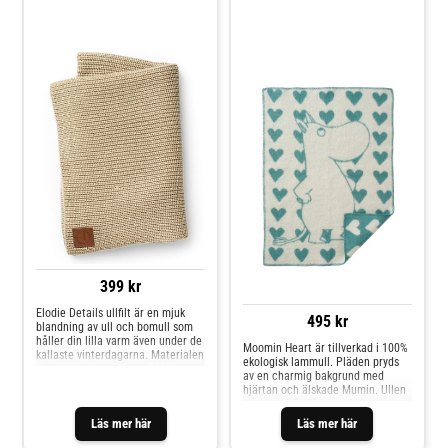
clay
Stickad, Pure Khaki
Moomin Heart (Blue)
399 kr
Elodie Details ullfilt är en mjuk
495 kr
blandning av ull och bomull som
håller din lilla varm även under de
Moomin Heart är tillverkad i 100%
kallaste vinterdagarna. Materialen
ekologisk lammull. Pläden pryds
gör att tyget andas och irriterar
av en charmig bakgrund med
inte ens den mest känsliga hud.
hjärtan och älskade Mumin. Ullen
Filtens storlek gör den lämplig för
kommer från får som fötts upp
alla situationer där du behöver ett
helt utan kemikalier, pesticider
Läs mer här
Läs mer här
varmare skydd för ditt barn, både
eller antibiotika, vilket gör filten
hemma och när du är på språng.
både skonsam mot barnets hud