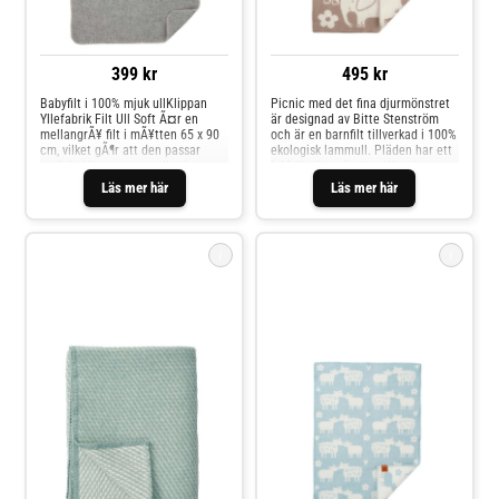
399 kr
495 kr
Babyfilt i 100% mjuk ullKlippan
Picnic med det fina djurmönstret
Yllefabrik Filt Ull Soft Ã¤r en
är designad av Bitte Stenström
mellangrÃ¥ filt i mÃ¥tten 65 x 90
och är en barnfilt tillverkad i 100%
cm, vilket gÃ¶r att den passar
ekologisk lammull. Pläden har ett
perfekt i barnvagnen eller i en
lekfullt djurmönster. Ullen kommer
babysÃ¤ng. Filten Ã¤r tillverkad i
från får som fötts upp helt utan
Läs mer här
Läs mer här
60% merinoull och 40% lammull,
kemikalier, pesticider eller
vilket ger den en mjuk finish och
antibiotika, vilket gör filten både
vÃ¤rmande egenskaper.
skonsam mot barnets hud och
snäll mot miljön.
i
i
Klippan Yllefabrik Ullpläd
Klippan Yllefabrik Ullpläd
Midi Velvet (Duck Egg
Bää (Ljusblå)
Blue)