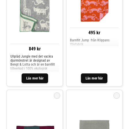
495 kr
Barnfilt Jump från Klippans
Yllefabrik
849 kr
Ullpläd Jungle med det vackra
djurmönstret är designad av
Bengt & Lotta och är en barnfilt
tillverkad i 100% ekologisk
lammull. Ullen kommer från får
som fötts upp helt utan kemikalier,
Läs mer här
Läs mer här
pesticider eller antibiotika, vilket
gör filten både skonsam mot
barnets hud och snäll mot miljön.
i
i
Klippan Yllefabrik Ullpläd
Elodie Details Ullfilt
Gotland Check Midi
Stickad, Mineral Green
(Rosa)