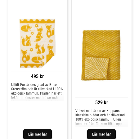
Klippan Yllefabrik Ullfilt
Klippan Yllefabrik Ullpläd
Fox (Saffran)
Midi Velvet (Saffran)
495 kr
Ullfilt Fox är designad av Bitte
Stenström och är tillverkad i 100%
ekologisk lammull. Pläden har ett
lekfullt mönster med rävar och
529 kr
blommor. Ullen kommer från får
som fötts upp helt utan kemikalier,
pesticider eller antibiotika, vilket
Velvet midi är en av Klippans
gör filten både skonsam mot
klassiska plädar och är tillverkad i
barnets hud och snäll mot miljön.
100% ekologisk lammull. Ullen
kommer från får som fötts upp
helt utan kemikalier, pesticider
eller antibiotika, vilket gör filten
Läs mer här
Läs mer här
både skonsam mot barnets hud