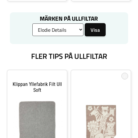
Material: 60% Bomull 40% Ull
och snäll mot miljön.
Mått: 75 x 100 cm Färg: pure
khaki
MÄRKEN PÅ ULLFILTAR
FLER TIPS PÅ ULLFILTAR
i
Klippan Yllefabrik Filt Ull
Klippan Yllefabrik Ullfilt
Soft
Picnic (Taupe)