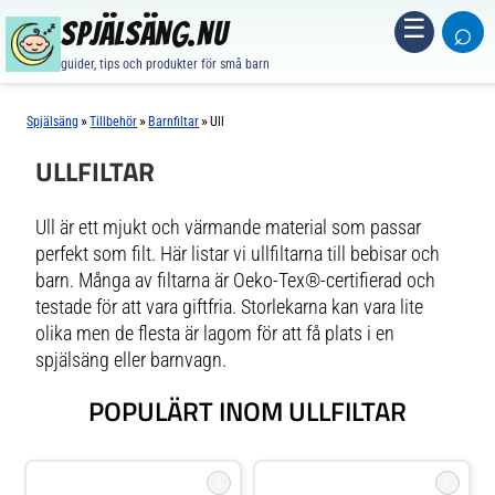
⌕
☰
Spjälsäng.nu
guider, tips och produkter för små barn
»
»
»
Spjälsäng
Tillbehör
Barnfiltar
Ull
ULLFILTAR
Ull är ett mjukt och värmande material som passar
perfekt som filt. Här listar vi ullfiltarna till bebisar och
barn. Många av filtarna är Oeko-Tex®-certifierad och
testade för att vara giftfria. Storlekarna kan vara lite
olika men de flesta är lagom för att få plats i en
spjälsäng eller barnvagn.
POPULÄRT INOM ULLFILTAR
i
i