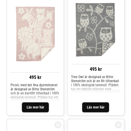
495 kr
495 kr
Tree Owl är designad av Bitte
Stenström och är en filt tillverkad
Picnic med det fina djurmönstret
i 100% ekologisk lammull. Pläden
är designad av Bitte Stenström
har ett lekfullt mönster med
och är en barnfilt tillverkad i 100%
ugglor sittandes på grenar. Ullen
ekologisk lammull. Pläden har ett
kommer från får som fötts upp
lekfullt djurmönster. Ullen kommer
helt utan kemikalier, pesticider
från får som fötts upp helt utan
eller antibiotika, vilket gör filten
Läs mer här
Läs mer här
kemikalier, pesticider eller
både skonsam mot barnets hud
antibiotika, vilket gör filten både
och snäll mot miljön.
skonsam mot barnets hud och
snäll mot miljön.
i
i