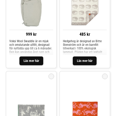
999 kr
485 kr
Voksi Wool Swaddle är en mjuk
Hedgehog är designad av Bitte
och omslutande ullfilt, designad
Stenström och är en barnfilt
för nyfödda upp till ca 6 månader.
tillverkad i 100% ekologisk
Den kan användas året runt och
lammull. Pläden har ett lekfullt
ger barnet en känsla av trygghet
mönster med igelkottar. Ullen
och närhet, som att bli varsamt
kommer från får som fötts upp
Läs mer här
Läs mer här
omhållen.
helt utan kemikalier, pesticider
eller antibiotika, vilket gör filten
både skonsam mot barnets hud
och snäll mot miljön.
i
i
Klippan Yllefabrik Ullfilt
Klippan Yllefabrik Ullfilt
Jump Baby
Jungle (Grå)
(Orange/Rosa)