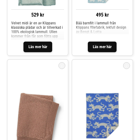
529 kr
495 kr
Velvet midi är en av Klippans
Bää barnfilt i lammull från
klassiska plädar och är tillverkad i
Klippans Yllefabrik, lekfull design
100% ekologisk lammull. Ullen
av Bengt & Lotta
kommer från får som fötts upp
helt utan kemikalier, pesticider
eller antibiotika, vilket gör filten
Läs mer här
Läs mer här
både skonsam mot barnets hud
och snäll mot miljön.
i
i
Elodie Details Ullfilt
Klippan Yllefabrik Ullfilt
Stickad, Faded Rose
Jump Baby (Blå/Beige)