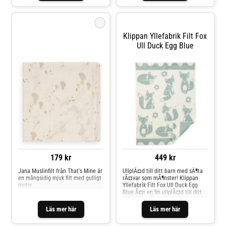
och snäll mot miljön.
i
That's Mine Jana
Klippan Yllefabrik Filt Fox
Muslinfilt (Dreamily)
Ull Duck Egg Blue
179 kr
449 kr
Jana Muslinfilt från That's Mine är
UllplÃ¤d till ditt barn med sÃ¶ta
en mångsidig mjuk filt med gulligt
rÃ¤var som mÃ¶nster! Klippan
motiv.
Yllefabrik Filt Fox Ull Duck Egg
Blue Ã¤r en fin ullplÃ¤d till ditt
barn med sÃ¶ta rÃ¤var som
mÃ¶nster! Filten Ã¤r designad av
Läs mer här
Läs mer här
Bitte StenstrÃ¶m och Ã¤r
tillverkad i 100% ekologisk