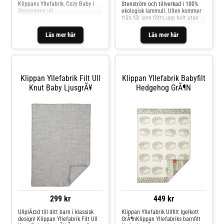
Klippans Yllefabrik, Cozy Baby i
Stenström och tillverkad i 100%
återvunnen ull
ekologisk lammull. Ullen kommer
från får som fötts upp helt utan
kemikalier, pesticider eller
antibiotika, vilket gör filten både
Läs mer här
Läs mer här
skonsam mot barnets hud och
snäll mot miljön.
Klippan Yllefabrik Filt Ull
Klippan Yllefabrik Babyfilt
Knut Baby LjusgrÃ¥
Hedgehog GrÃ¶n
299 kr
449 kr
UllplÃ¤d till ditt barn i klassisk
Klippan Yllefabrik Ullfilt Igelkott
design! Klippan Yllefabrik Filt Ull
GrÃ¶nKlippan Yllefabriks barnfilt